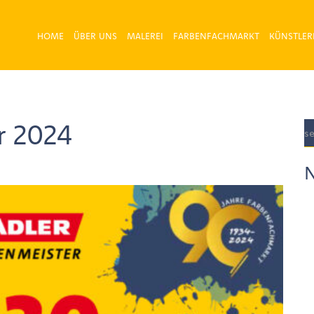
HOME
ÜBER UNS
MALEREI
FARBENFACHMARKT
KÜNSTLER
r 2024
N