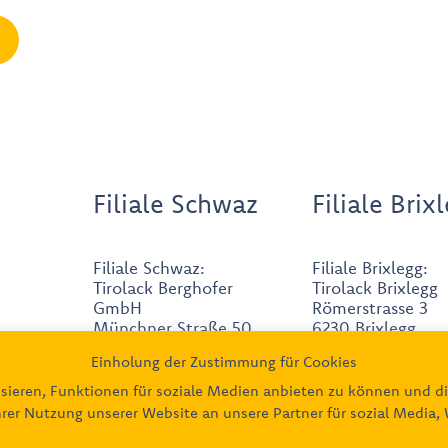
Filiale Schwaz
Filiale Brix
Filiale Schwaz:
Filiale Brixlegg:
Tirolack Berghofer
Tirolack Brixlegg
GmbH
Römerstrasse 3
Münchner Straße 50
6230 Brixlegg
6130 Schwaz
Einholung der Zustimmung für Cookies
0664/88004
05242/6268171
sieren, Funktionen für soziale Medien anbieten zu können und di
hrer Nutzung unserer Website an unsere Partner für sozial Media
0660/3191694
brixlegg@tirolack
office@tirolack.at