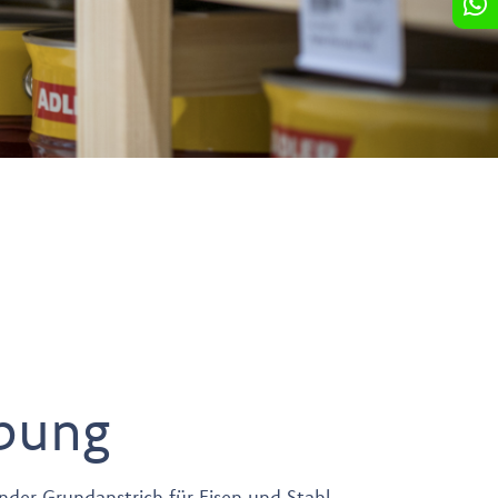
bung
nder Grundanstrich für Eisen und Stahl.