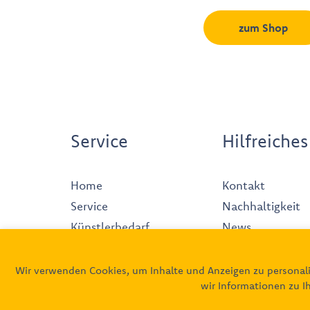
zum Shop
Service
Hilfreiches
Home
Kontakt
Service
Nachhaltigkeit
Künstlerbedarf
News
Produkte
Impressum
Galerie
Datenschutz
Wir verwenden Cookies, um Inhalte und Anzeigen zu personali
wir Informationen zu I
Team
AGB
Tipps