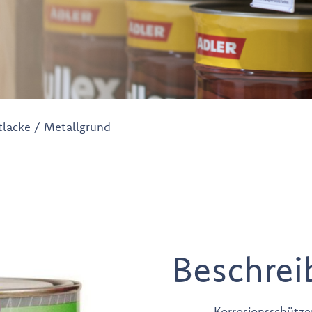
tlacke
/ Metallgrund
Beschrei
Korrosionsschütze