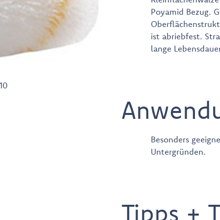
Poyamid Bezug. G
Oberflächenstruktu
ist abriebfest. Str
lange Lebensdauer
10
Anwend
Besonders geeigne
Untergründen.
Tipps + T