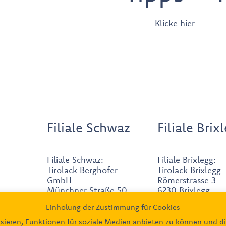
Klicke hier
Filiale Schwaz
Filiale Brix
Filiale Schwaz:
Filiale Brixlegg:
Tirolack Berghofer
Tirolack Brixlegg
GmbH
Römerstrasse 3
Münchner Straße 50
6230 Brixlegg
6130 Schwaz
Einholung der Zustimmung für Cookies
0664/88004
05242/6268171
sieren, Funktionen für soziale Medien anbieten zu können und di