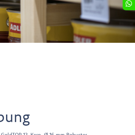
bung
e GoldTOP 12, Kern-Ø 16 mm Robuster