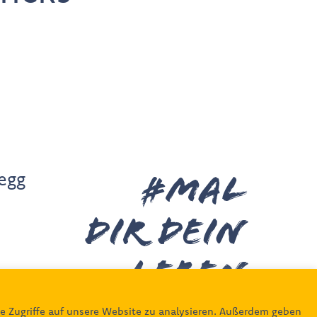
legg
#MAL
DIR deiN
leben
422
e Zugriffe auf unsere Website zu analysieren. Außerdem geben