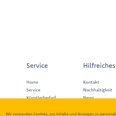
Service
Hilfreiches
Home
Kontakt
Service
Nachhaltigkeit
Künstlerbedarf
News
Produkte
Impressum
Galerie
Datenschutz
Wir verwenden Cookies, um Inhalte und Anzeigen zu personali