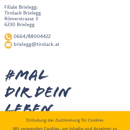
Filiale Brixlegg:
Tirolack Brixlegg
Römerstrasse 3
6230 Brixlegg
0664/88004422
brixlegg@tirolack.at
#MAL
DIR deiN
leben
Einholung der Zustimmung für Cookies
Wir verwenden Cookies, um Inhalte und Anzeigen zu