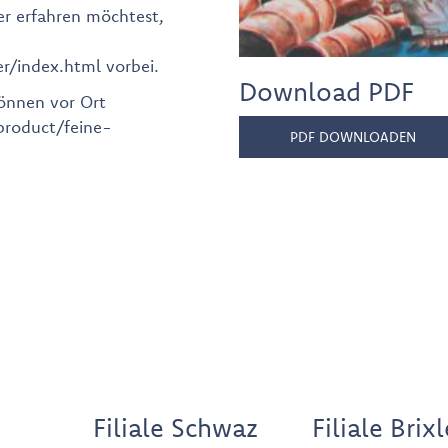
r erfahren möchtest,
r/index.html vorbei.
Download PDF
können vor Ort
/product/feine-
PDF DOWNLOADEN
Filiale Schwaz
Filiale Brix