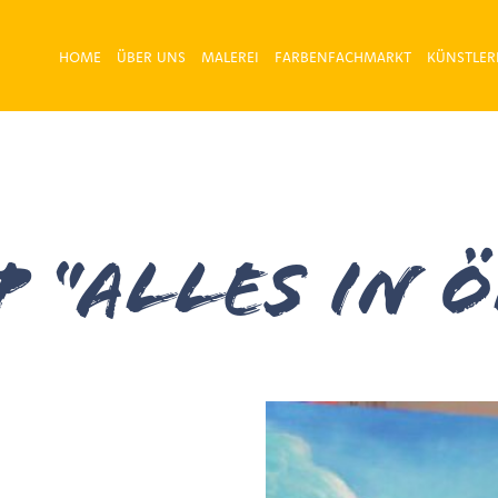
HOME
ÜBER UNS
MALEREI
FARBENFACHMARKT
KÜNSTLER
 “Alles in Ö