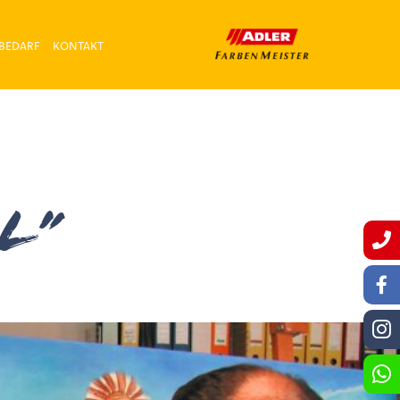
BEDARF
KONTAKT
L”