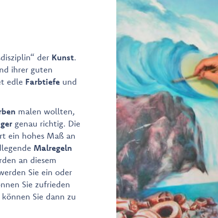
sdisziplin“ der
Kunst
.
nd ihrer guten
et edle
Farbtiefe
und
rben
malen wollten,
ger
genau richtig. Die
ert ein hohes Maß an
ndlegende
Malregeln
rden an diesem
werden Sie ein oder
nnen Sie zufrieden
k können Sie dann zu