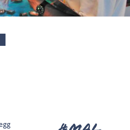
legg
#MAL