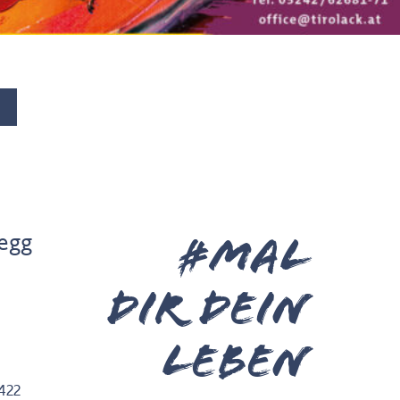
legg
#MAL
DIR deiN
leben
422