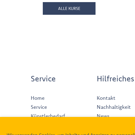
ALLE KURSE
Service
Hilfreiches
Home
Kontakt
Service
Nachhaltigkeit
Künstlerbedarf
News
Produkte
Impressum
Galerie
Datenschutz
Wir verwenden Cookies, um Inhalte und Anzeigen zu personali