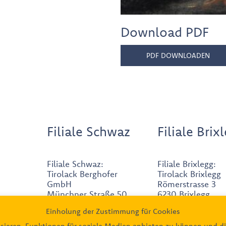
Download PDF
PDF DOWNLOADEN
Filiale Schwaz
Filiale Brix
Filiale Schwaz:
Filiale Brixlegg:
Tirolack Berghofer
Tirolack Brixlegg
GmbH
Römerstrasse 3
Münchner Straße 50
6230 Brixlegg
6130 Schwaz
Einholung der Zustimmung für Cookies
0664/88004
05242/6268171
sieren, Funktionen für soziale Medien anbieten zu können und di