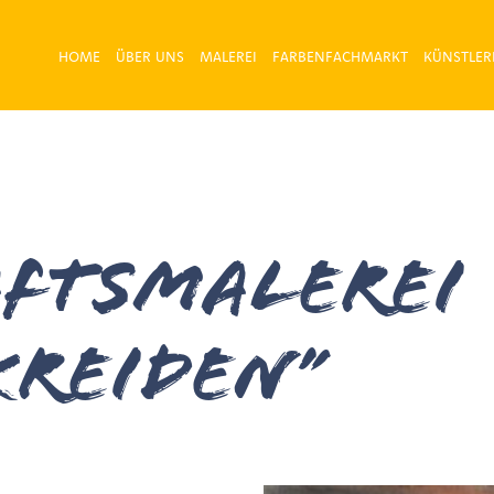
HOME
ÜBER UNS
MALEREI
FARBENFACHMARKT
KÜNSTLER
ftsmalerei
kreiden”