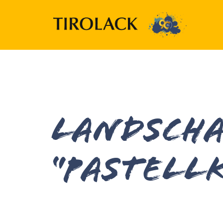
Landscha
“Pastell