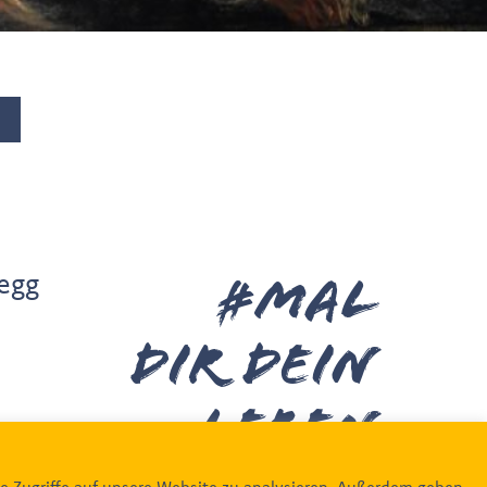
legg
#MAL
DIR deiN
leben
422
e Zugriffe auf unsere Website zu analysieren. Außerdem geben